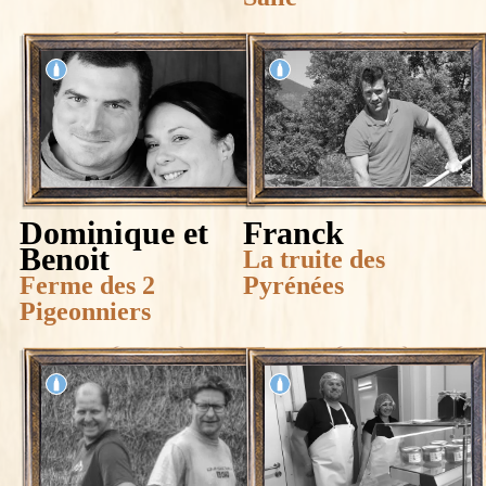
Dominique et
Franck
Benoit
La truite des
Ferme des 2
Pyrénées
Pigeonniers