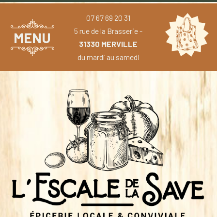
07 67 69 20 31
5 rue de la Brasserie -
MENU
31330 MERVILLE
du mardi au samedi