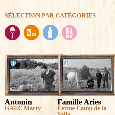
SÉLECTION PAR CATÉGORIES
Antonin
Famille Aries
GAEC Marty
Ferme Camp de la
Salle