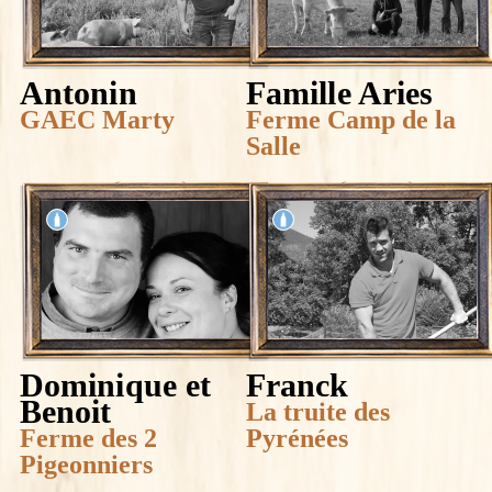
Antonin
Famille Aries
GAEC Marty
Ferme Camp de la
Salle
Dominique et
Franck
Benoit
La truite des
Ferme des 2
Pyrénées
Pigeonniers