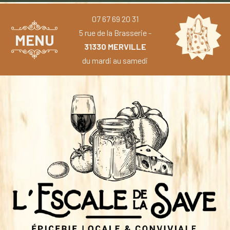
07 67 69 20 31
5 rue de la Brasserie -
MENU
31330 MERVILLE
du mardi au samedi