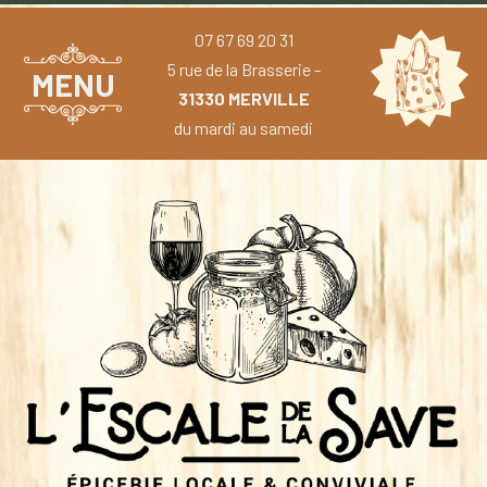
07 67 69 20 31
5 rue de la Brasserie -
MENU
31330 MERVILLE
du mardi au samedi