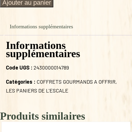
quantité
Ajouter au panier
de
Panier
Plaisir
Gourmand
Informations supplémentaires
Informations
supplémentaires
Code UGS :
2430000014789
Catégories :
COFFRETS GOURMANDS A OFFRIR
,
LES PANIERS DE L'ESCALE
Produits similaires