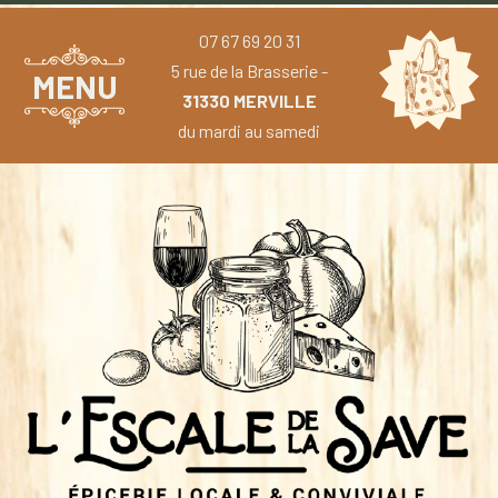
07 67 69 20 31
5 rue de la Brasserie -
MENU
31330 MERVILLE
du mardi au samedi