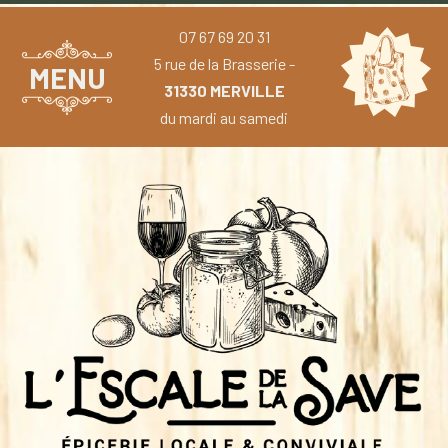
07 67 69 20 31
5 rue de la Brasserie -
MENU
31330 MERVILLE
du mardi au samedi