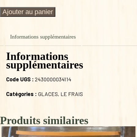
quantité
Ajouter au panier
de
OMELETTE
NORVEGIENNE
800
Informations supplémentaires
ml
Informations
supplémentaires
Code UGS :
2430000034114
Catégories :
GLACES
,
LE FRAIS
Produits similaires