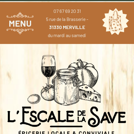
07 67 69 20 31
5 rue de la Brasserie -
MENU
31330 MERVILLE
du mardi au samedi