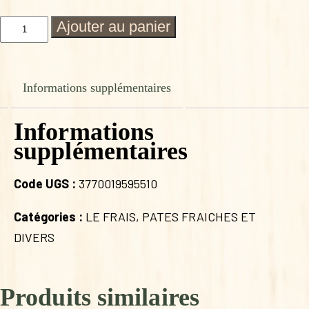
quantité
Ajouter au panier
de
GNOCCHI
FARCIS
MOZZA
Informations supplémentaires
TOMATES
SECHEES
400G
Informations
supplémentaires
Code UGS :
3770019595510
Catégories :
LE FRAIS
,
PATES FRAICHES ET
DIVERS
Produits similaires