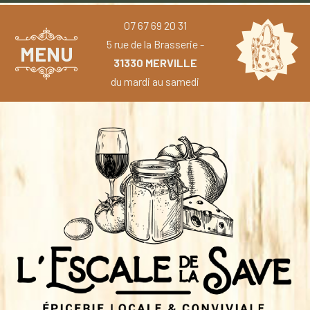
07 67 69 20 31
5 rue de la Brasserie -
MENU
31330 MERVILLE
du mardi au samedi