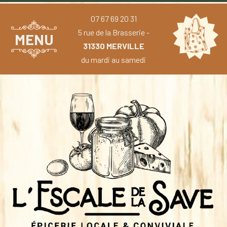
07 67 69 20 31
5 rue de la Brasserie -
MENU
31330 MERVILLE
du mardi au samedi