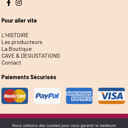
Pour aller vite
L’HISTOIRE
Les producteurs
La Boutique
CAVE & DEGUSTATIONS
Contact
Paiements Sécurisés
@Escale de la Save 2022 - Réalisation Sophie
Nous utilisons des cookies pour vous garantir la meilleure