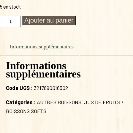
5 en stock
quantité
Ajouter au panier
de
SIROP
DE
MENTHE
Informations supplémentaires
Informations
supplémentaires
Code UGS :
3217690016502
Catégories :
AUTRES BOISSONS
,
JUS DE FRUITS /
BOISSONS SOFTS