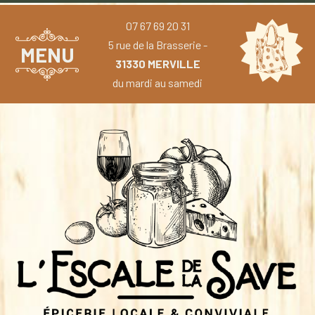
07 67 69 20 31
5 rue de la Brasserie -
MENU
31330 MERVILLE
du mardi au samedi