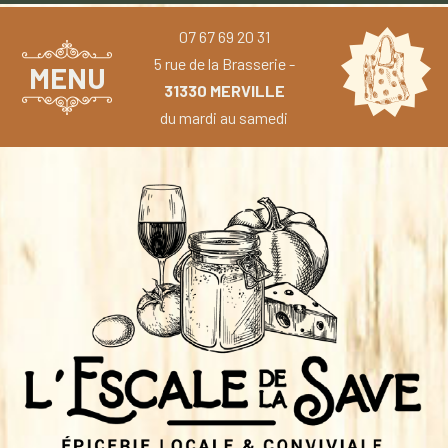
07 67 69 20 31
5 rue de la Brasserie -
MENU
31330 MERVILLE
du mardi au samedi