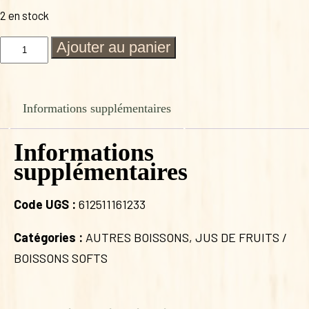
2 en stock
quantité
Ajouter au panier
de
SIROP
PECHE
Informations supplémentaires
Informations
supplémentaires
Code UGS :
612511161233
Catégories :
AUTRES BOISSONS
,
JUS DE FRUITS /
BOISSONS SOFTS