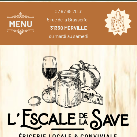
07 67 69 20 31
5 rue de la Brasserie -
MENU
31330 MERVILLE
du mardi au samedi