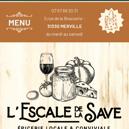
07 67 69 20 31
5 rue de la Brasserie -
MENU
31330 MERVILLE
du mardi au samedi