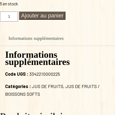
5 en stock
quantité
Ajouter au panier
de
JUS
DE
POMME
Informations supplémentaires
HIBISCUS
CHATEAU
DU
Informations
CLAU
supplémentaires
Code UGS :
3342210000225
Catégories :
JUS DE FRUITS
,
JUS DE FRUITS /
BOISSONS SOFTS