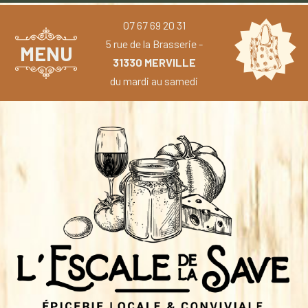
07 67 69 20 31
5 rue de la Brasserie -
MENU
31330 MERVILLE
du mardi au samedi