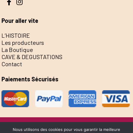
Pour aller vite
L’HISTOIRE
Les producteurs
La Boutique
CAVE & DEGUSTATIONS
Contact
Paiements Sécurisés
@Escale de la Save 2022 - Réalisation Sophie
Nous utilisons des cookies pour vous garantir la meilleure