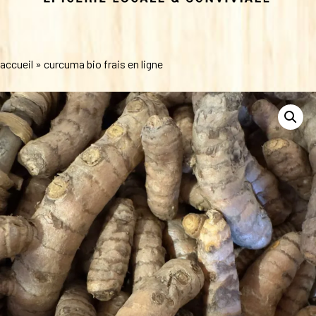
accueil
»
curcuma bio frais en ligne