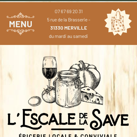
07 67 69 20 31
5 rue de la Brasserie -
MENU
31330 MERVILLE
du mardi au samedi