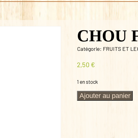
CHOU 
Catégorie:
FRUITS ET L
2,50
€
1 en stock
quantité
Ajouter au panier
de
CHOU
FLEUR