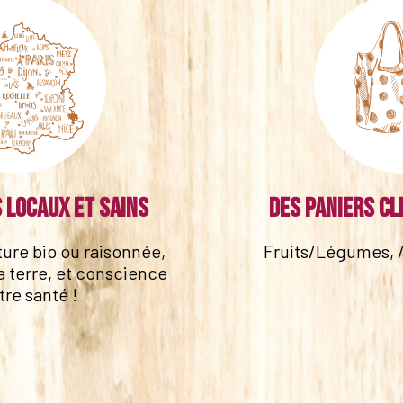
 locaux et sains
Des paniers cl
lture bio ou raisonnée,
Fruits/Légumes, 
a terre, et conscience
tre santé !