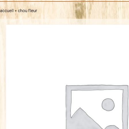
accueil
»
chou fleur