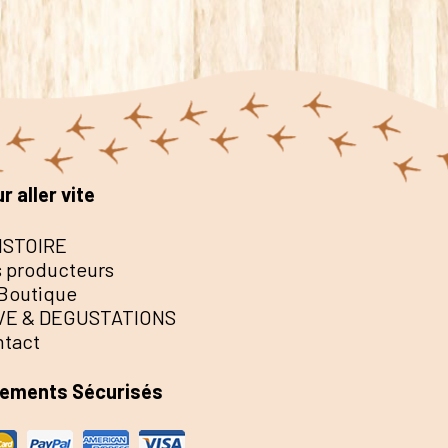
r aller vite
ISTOIRE
 producteurs
Boutique
VE & DEGUSTATIONS
ntact
iements Sécurisés