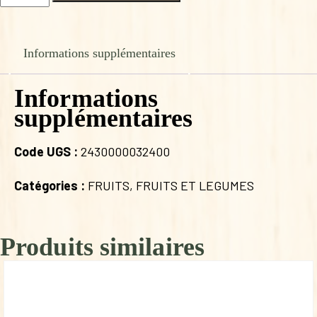
de
PUREE
D'AMANDES
COMPLETE
Informations supplémentaires
200G
Informations
supplémentaires
Code UGS :
2430000032400
Catégories :
FRUITS
,
FRUITS ET LEGUMES
Produits similaires