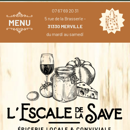
07 67 69 20 31
5 rue de la Brasserie -
MENU
31330 MERVILLE
du mardi au samedi