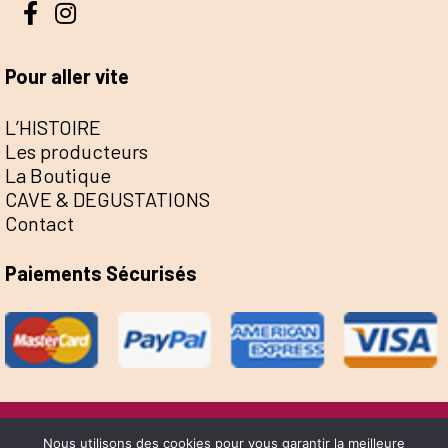
Pour aller vite
L’HISTOIRE
Les producteurs
La Boutique
CAVE & DEGUSTATIONS
Contact
Paiements Sécurisés
@Escale de la Save 2022 - Réalisation Sophie
Nous utilisons des cookies pour vous garantir la meilleure