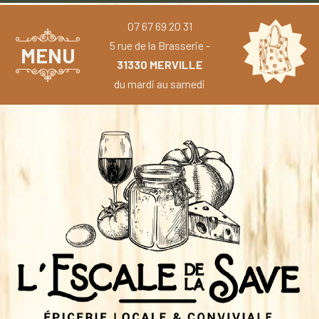
07 67 69 20 31
5 rue de la Brasserie -
MENU
31330 MERVILLE
du mardi au samedi