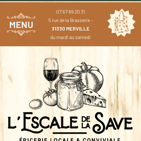
07 67 69 20 31
5 rue de la Brasserie -
MENU
31330 MERVILLE
du mardi au samedi