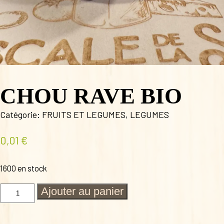
CHOU RAVE BIO
Catégorie:
FRUITS ET LEGUMES
,
LEGUMES
0,01
€
1600 en stock
quantité
Ajouter au panier
de
CHOU
RAVE