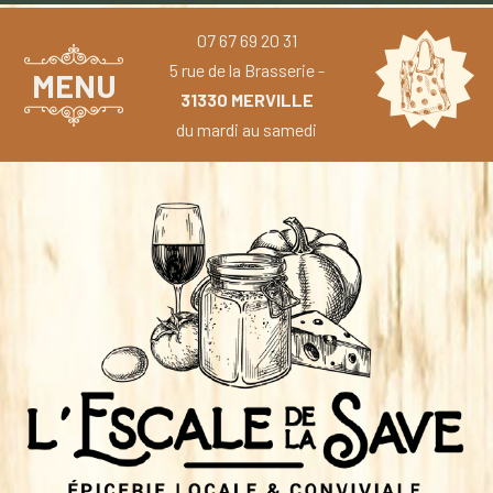
07 67 69 20 31
5 rue de la Brasserie -
MENU
31330 MERVILLE
du mardi au samedi