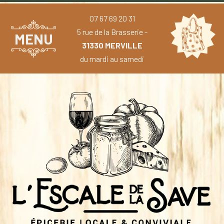
07 67 69 20 31
5 rue de la Brasserie -
MENU
31330 MERVILLE
du mardi au samedi