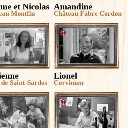
me et Nicolas
Amandine
eau Montfin
Château Fabre Cordon
ienne
Lionel
 de Saint-Sardos
Corvinum