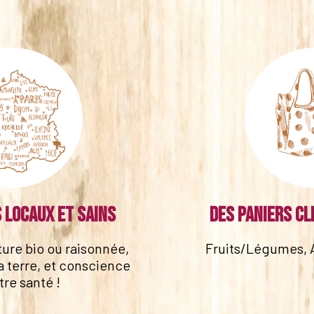
 locaux et sains
Des paniers cl
lture bio ou raisonnée,
Fruits/Légumes, 
a terre, et conscience
tre santé !