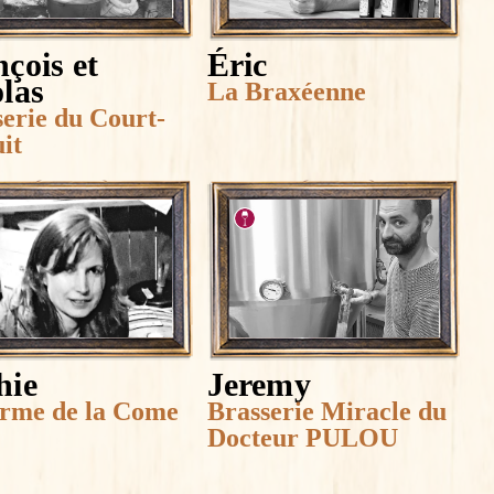
çois et
Éric
las
La Braxéenne
erie du Court-
it
hie
Jeremy
erme de la Come
Brasserie Miracle du
Docteur PULOU