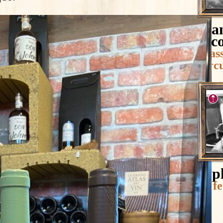
Fran
Nico
Brass
Circu
Sop
La f