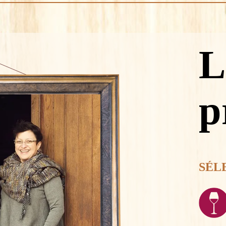
L
p
SÉL