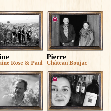
ine
Pierre
ine Rose & Paul
Château Boujac