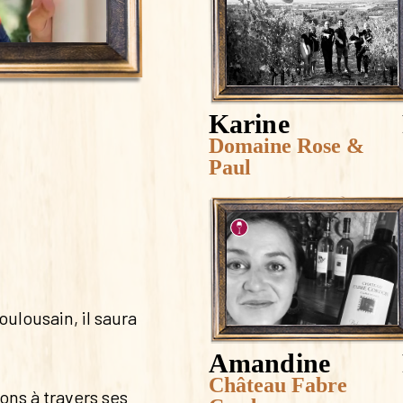
Karine
Domaine Rose &
Paul
ulousain, il saura
Amandine
Château Fabre
ons à travers ses