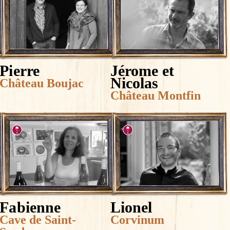
Pierre
Jérome et
Nicolas
Château Boujac
Château Montfin
Fabienne
Lionel
Cave de Saint-
Corvinum