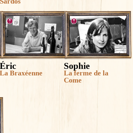
Sardos
Éric
Sophie
La Braxéenne
La ferme de la
Come