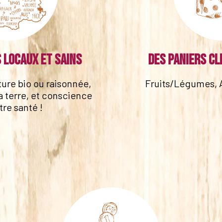
 locaux et sains
Des paniers cl
lture bio ou raisonnée,
Fruits/Légumes, 
a terre, et conscience
tre santé !