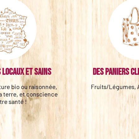
 locaux et sains
Des paniers cl
lture bio ou raisonnée,
Fruits/Légumes, 
a terre, et conscience
tre santé !