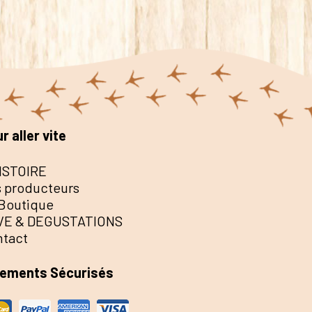
r aller vite
ISTOIRE
 producteurs
Boutique
VE & DEGUSTATIONS
ntact
iements Sécurisés