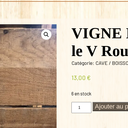
VIGNE 
le V Ro
Catégorie:
CAVE / BOISS
13,00
€
6 en stock
quantité
Ajouter au 
de
VIGNE
LOURAC