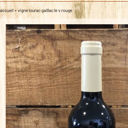
accueil
»
vigne lourac gaillac le v rouge