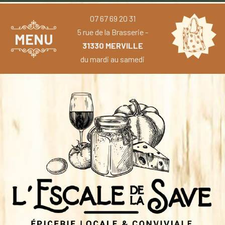
07 67 69 20 31
5 rue de la Brasserie -
MENU
31330 MERVILLE
du mardi au samedi