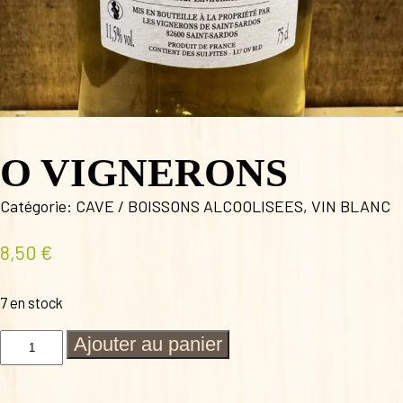
O VIGNERONS
Catégorie:
CAVE / BOISSONS ALCOOLISEES
,
VIN BLANC
8,50
€
7 en stock
quantité
Ajouter au panier
de
O
VIGNERONS