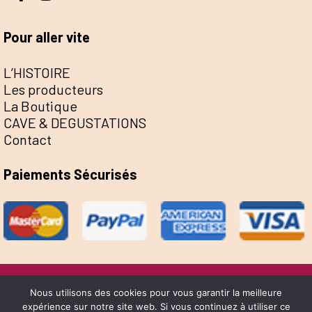
Pour aller vite
L’HISTOIRE
Les producteurs
La Boutique
CAVE & DEGUSTATIONS
Contact
Paiements Sécurisés
@Escale de la Save 2022 - Réalisation Sophie
Nous utilisons des cookies pour vous garantir la meilleure
expérience sur notre site web. Si vous continuez à utiliser ce