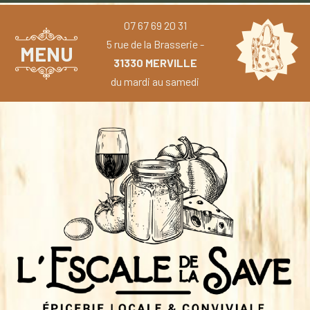
07 67 69 20 31
5 rue de la Brasserie -
MENU
31330 MERVILLE
du mardi au samedi