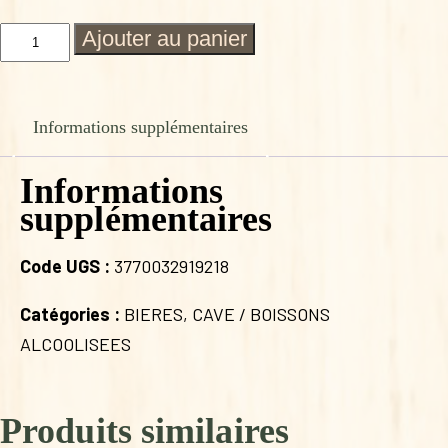
quantité
Ajouter au panier
de
SUNSET
FERRY
BELGIAN
Informations supplémentaires
BLONDE
ALE
75CL
Informations
supplémentaires
Code UGS :
3770032919218
Catégories :
BIERES
,
CAVE / BOISSONS
ALCOOLISEES
Produits similaires