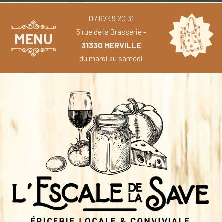
07 67 69 20 31
5 rue de la Brasserie -
MENU
31330 MERVILLE
du mardi au samedi