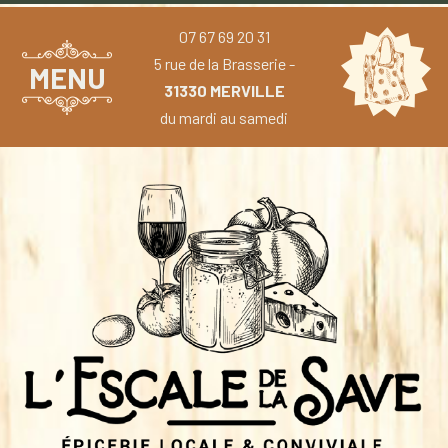
07 67 69 20 31
5 rue de la Brasserie -
MENU
31330 MERVILLE
du mardi au samedi