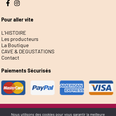
Pour aller vite
L’HISTOIRE
Les producteurs
La Boutique
CAVE & DEGUSTATIONS
Contact
Paiements Sécurisés
@Escale de la Save 2022 - Réalisation Sophie
Nous utilisons des cookies pour vous garantir la meilleure