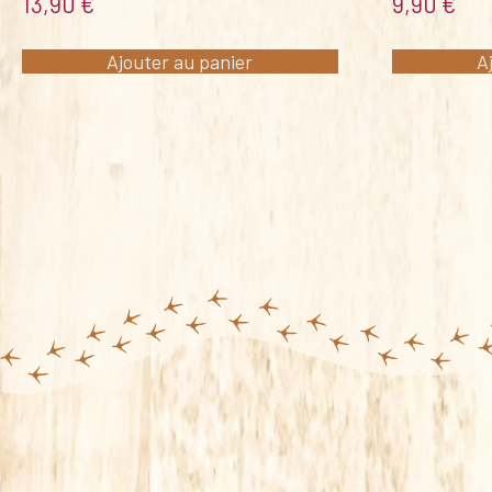
13,90
€
9,90
€
Ajouter au panier
A