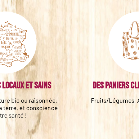
 locaux et sains
Des paniers cl
lture bio ou raisonnée,
Fruits/Légumes, 
a terre, et conscience
tre santé !