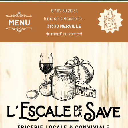
07 67 69 20 31
5 rue de la Brasserie -
MENU
31330 MERVILLE
du mardi au samedi