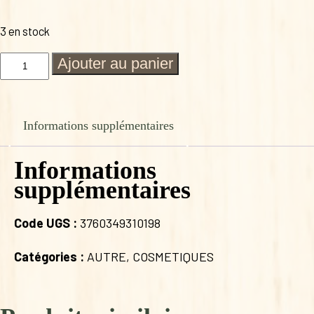
3 en stock
quantité
Ajouter au panier
de
DENTIFRICE
EN
PATE
Informations supplémentaires
A
L'ARGILE
BLANCHE
Informations
(sans
supplémentaires
fluor)
V1
Code UGS :
3760349310198
Catégories :
AUTRE
,
COSMETIQUES