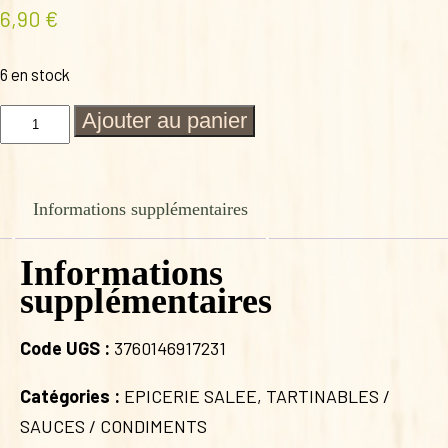
6,90
€
6 en stock
quantité
Ajouter au panier
de
SAUCE
AU
FOIE
Informations supplémentaires
GRAS
190
G
Informations
supplémentaires
Code UGS :
3760146917231
Catégories :
EPICERIE SALEE
,
TARTINABLES /
SAUCES / CONDIMENTS