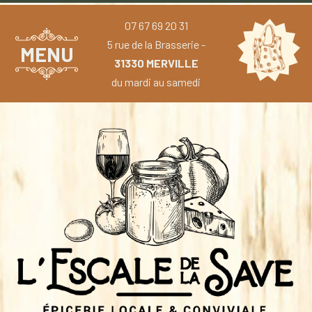
07 67 69 20 31
5 rue de la Brasserie -
MENU
31330 MERVILLE
du mardi au samedi