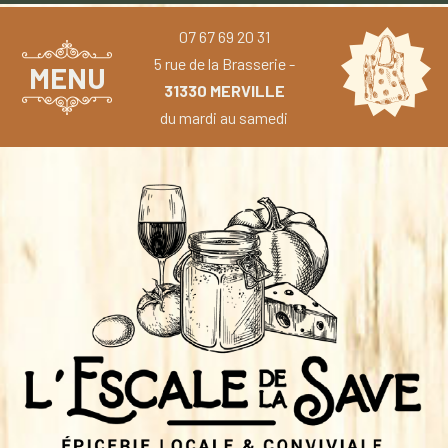
07 67 69 20 31
5 rue de la Brasserie -
MENU
31330 MERVILLE
du mardi au samedi