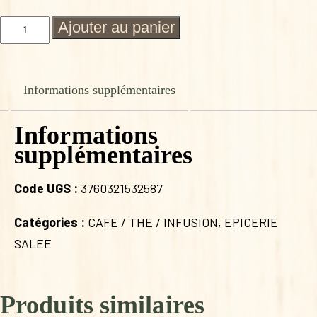
quantité
Ajouter au panier
de
COCON
D
HIVER
Informations supplémentaires
BIO
20
MOUSSELINES
Informations
supplémentaires
Code UGS :
3760321532587
Catégories :
CAFE / THE / INFUSION
,
EPICERIE
SALEE
Produits similaires