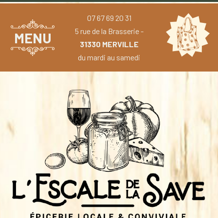
07 67 69 20 31
5 rue de la Brasserie -
MENU
31330 MERVILLE
du mardi au samedi