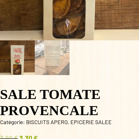
SALE TOMATE
PROVENCALE
Catégorie:
BISCUITS APERO
,
EPICERIE SALEE
3,90
€
3,30
€
Le
Le