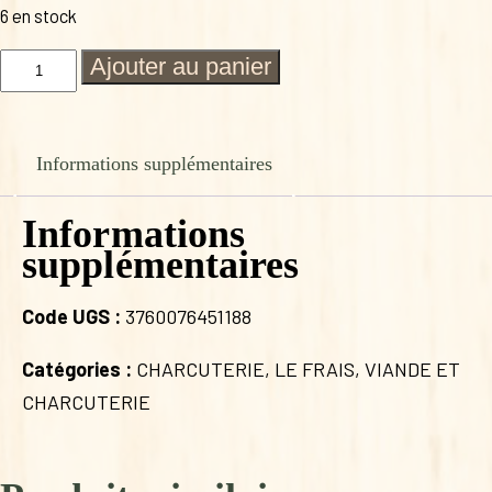
6 en stock
quantité
Ajouter au panier
de
ROTI
DE
PORC
Informations supplémentaires
CONFIT
VERRINE
750G
Informations
supplémentaires
Code UGS :
3760076451188
Catégories :
CHARCUTERIE
,
LE FRAIS
,
VIANDE ET
CHARCUTERIE