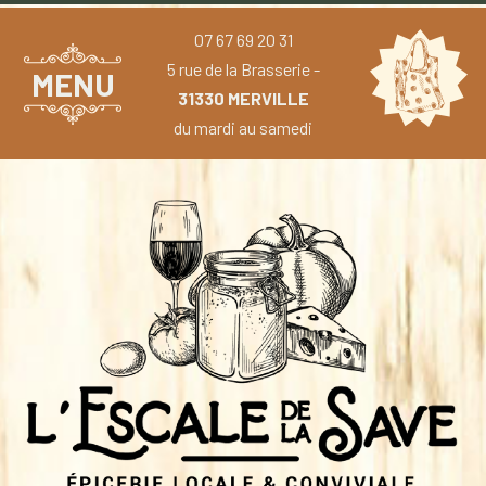
07 67 69 20 31
5 rue de la Brasserie -
MENU
31330 MERVILLE
du mardi au samedi