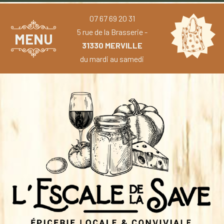
07 67 69 20 31
5 rue de la Brasserie -
MENU
31330 MERVILLE
du mardi au samedi