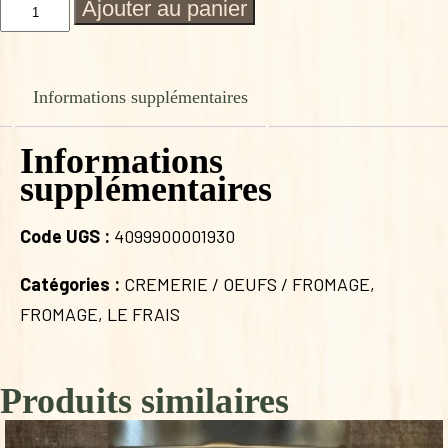
quantité
Ajouter au panier
de
ROCAMADOUR
LOT
DE
Informations supplémentaires
6
Informations
supplémentaires
Code UGS :
4099900001930
Catégories :
CREMERIE / OEUFS / FROMAGE
,
FROMAGE
,
LE FRAIS
Produits similaires