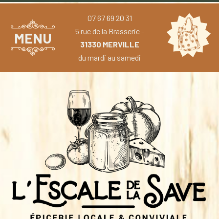
07 67 69 20 31
5 rue de la Brasserie -
MENU
31330 MERVILLE
du mardi au samedi