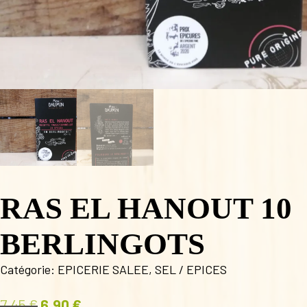
RAS EL HANOUT 10
BERLINGOTS
Catégorie:
EPICERIE SALEE
,
SEL / EPICES
7,45
€
6,90
€
Le
Le