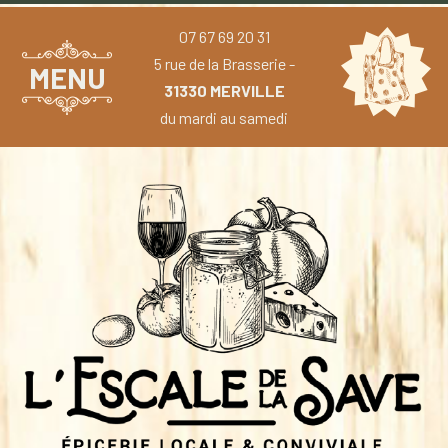
07 67 69 20 31
5 rue de la Brasserie -
MENU
31330 MERVILLE
du mardi au samedi