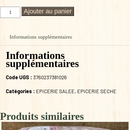
quantité
Ajouter au panier
de
MELANGE
FORESTIER
SECHE
Informations supplémentaires
50G
Informations
supplémentaires
Code UGS :
3760237381026
Catégories :
EPICERIE SALEE
,
EPICERIE SECHE
Produits similaires