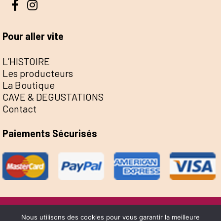
Pour aller vite
L’HISTOIRE
Les producteurs
La Boutique
CAVE & DEGUSTATIONS
Contact
Paiements Sécurisés
@Escale de la Save 2022 - Réalisation Sophie
Nous utilisons des cookies pour vous garantir la meilleure