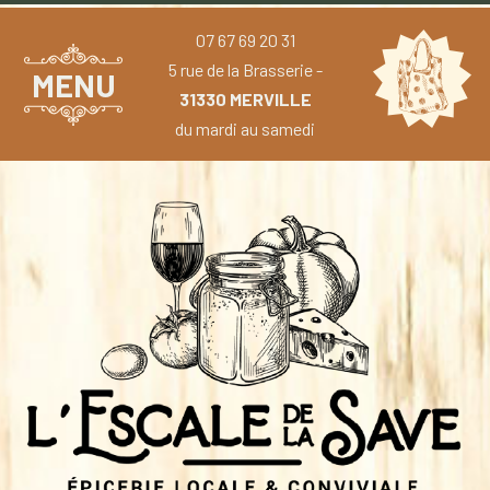
07 67 69 20 31
5 rue de la Brasserie -
MENU
31330 MERVILLE
du mardi au samedi