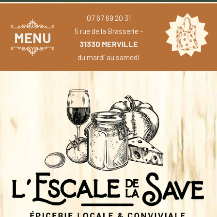
07 67 69 20 31
5 rue de la Brasserie -
MENU
31330 MERVILLE
du mardi au samedi