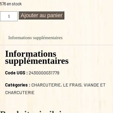
576 en stock
quantité
Ajouter au panier
de
POITRINE
A
GRILLER
Informations supplémentaires
GAEC
LA
VIE
Informations
BIO
supplémentaires
Code UGS :
2430000031779
Catégories :
CHARCUTERIE
,
LE FRAIS
,
VIANDE ET
CHARCUTERIE