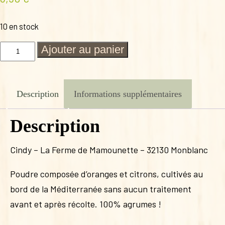
10 en stock
quantité
Ajouter au panier
de
POUDRE
D'AGRUMES
65G
Description
Informations supplémentaires
Description
Cindy – La Ferme de Mamounette – 32130 Monblanc
Poudre composée d’oranges et citrons, cultivés au
bord de la Méditerranée sans aucun traitement
avant et après récolte. 100% agrumes !