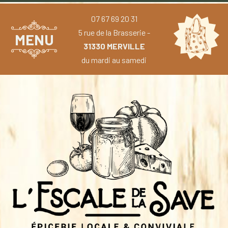
07 67 69 20 31
5 rue de la Brasserie -
MENU
31330 MERVILLE
du mardi au samedi