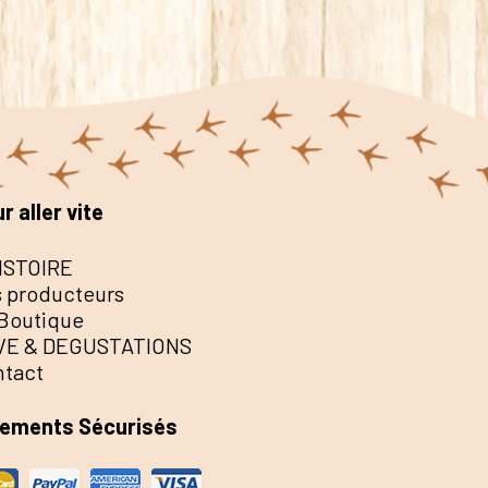
r aller vite
ISTOIRE
 producteurs
Boutique
VE & DEGUSTATIONS
ntact
iements Sécurisés