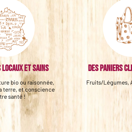
 locaux et sains
Des paniers cl
lture bio ou raisonnée,
Fruits/Légumes, 
a terre, et conscience
tre santé !