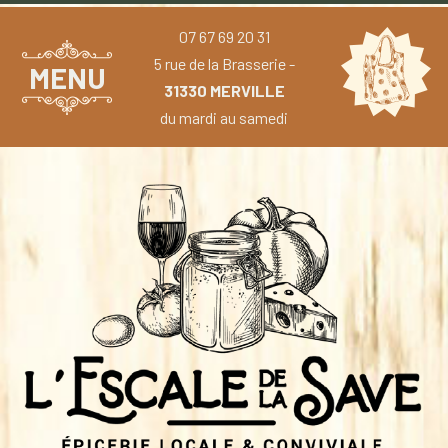
07 67 69 20 31
5 rue de la Brasserie -
MENU
31330 MERVILLE
du mardi au samedi