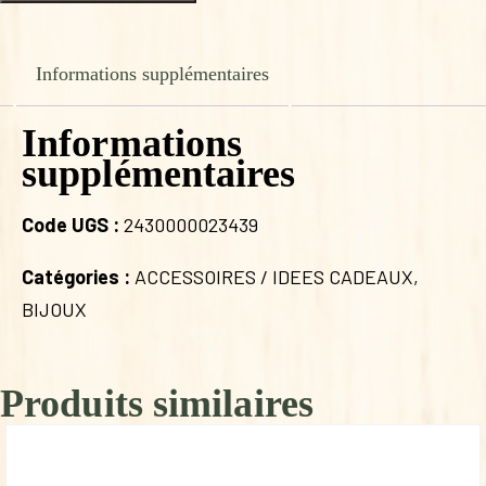
de
BRACELET
PLAQUE
OR
Informations supplémentaires
ANNE
LYS
Informations
KREA
supplémentaires
Code UGS :
2430000023439
Catégories :
ACCESSOIRES / IDEES CADEAUX
,
BIJOUX
Produits similaires