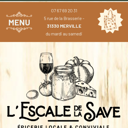
07 67 69 20 31
5 rue de la Brasserie -
MENU
31330 MERVILLE
du mardi au samedi