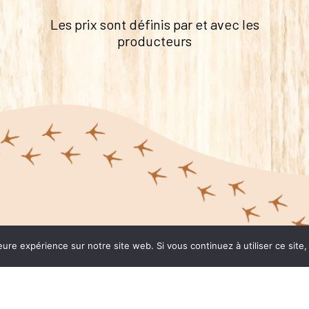
Les prix sont définis par et avec les
producteurs
Nous trouver
Pou
eure expérience sur notre site web. Si vous continuez à utiliser ce sit
L’H
5 rue de la Brasserie
Les
31330 MERVILLE