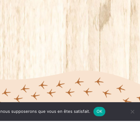
r aller vite
e, nous supposerons que vous en êtes satisfait.
OK
ISTOIRE
 producteurs