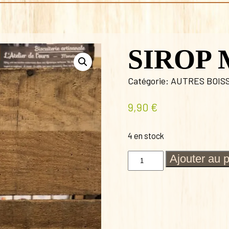
SIROP 
Catégorie:
AUTRES BOIS
9,90
€
4 en stock
quantité
Ajouter au 
de
SIROP
MOJITO