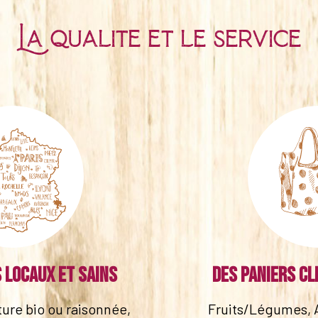
La qualité et le service
 locaux et sains
Des paniers cl
lture bio ou raisonnée,
Fruits/Légumes, 