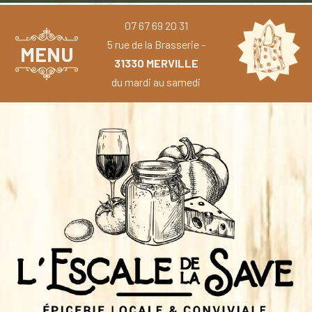
07 67 69 20 31
5 rue de la Brasserie -
MENU
31330 MERVILLE
du mardi au samedi