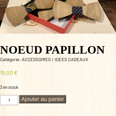
NOEUD PAPILLON
Catégorie:
ACCESSOIRES / IDEES CADEAUX
19,00
€
3 en stock
quantité
Ajouter au panier
de
NOEUD
PAPILLON