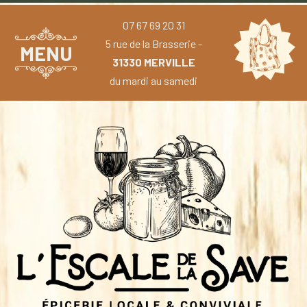
07 67 69 20 31
5 rue de la Brasserie -
MENU
31330 MERVILLE
du mardi au samedi