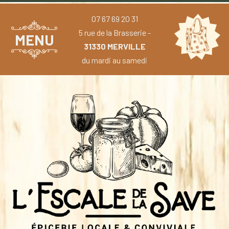
07 67 69 20 31
5 rue de la Brasserie -
MENU
31330 MERVILLE
du mardi au samedi