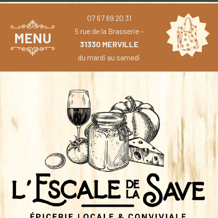
07 67 69 20 31
5 rue de la Brasserie -
MENU
31330 MERVILLE
du mardi au samedi