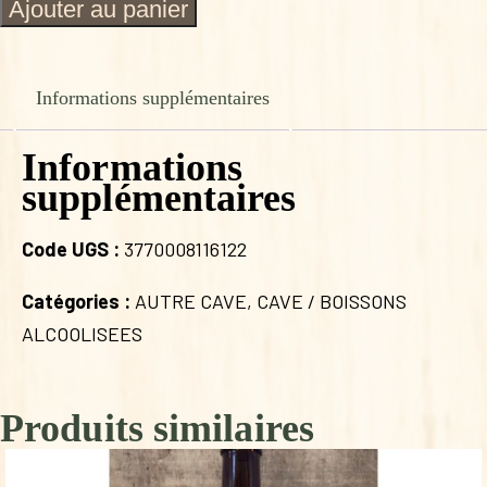
quantité
Ajouter au panier
de
HYDROMEL
L'INEDIT
75
Informations supplémentaires
CL
Informations
supplémentaires
Code UGS :
3770008116122
Catégories :
AUTRE CAVE
,
CAVE / BOISSONS
ALCOOLISEES
Produits similaires