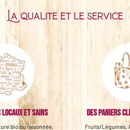
La qualité et le service
 locaux et sains
Des paniers cl
lture bio ou raisonnée,
Fruits/Légumes, 