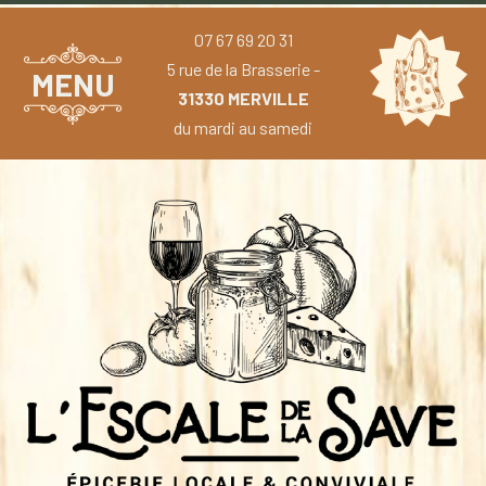
07 67 69 20 31
5 rue de la Brasserie -
MENU
31330 MERVILLE
du mardi au samedi