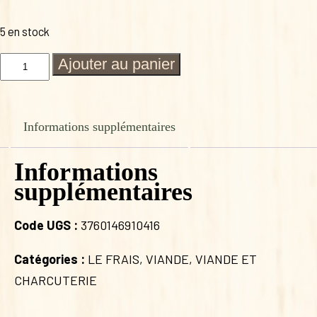
5 en stock
quantité
Ajouter au panier
de
MEDAILLON
DE
CANARD
Informations supplémentaires
(50%
BLOC
DE
Informations
FOIE
supplémentaires
GRAS)
140g
verrine
Code UGS :
3760146910416
Catégories :
LE FRAIS
,
VIANDE
,
VIANDE ET
CHARCUTERIE